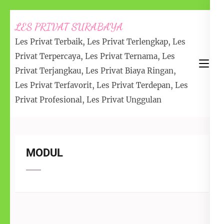
Lompat
LES PRIVAT SURABAYA
ke
Les Privat Terbaik, Les Privat Terlengkap, Les
konten
Privat Terpercaya, Les Privat Ternama, Les
(Tekan
Privat Terjangkau, Les Privat Biaya Ringan,
Enter)
Les Privat Terfavorit, Les Privat Terdepan, Les
Privat Profesional, Les Privat Unggulan
MODUL