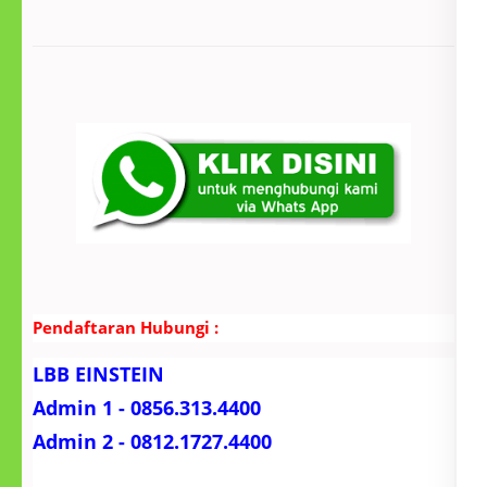
Pendaftaran Hubungi :
LBB EINSTEIN
Admin 1 - 0856.313.4400
Admin 2 - 0812.1727.4400