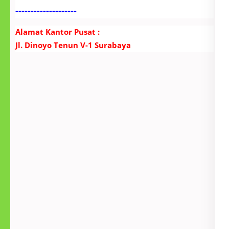
--------------------
Alamat Kantor Pusat :
Jl. Dinoyo Tenun V-1 Surabaya