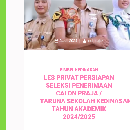
3 Juli 2024
cak sujar
BIMBEL KEDINASAN
LES PRIVAT PERSIAPAN
SELEKSI PENERIMAAN
CALON PRAJA /
TARUNA SEKOLAH KEDINASA
TAHUN AKADEMIK
2024/2025