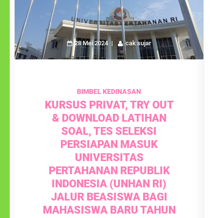
28 Mei 2024
cak sujar
BIMBEL KEDINASAN
KURSUS PRIVAT, TRY OUT
& DOWNLOAD LATIHAN
SOAL, TES SELEKSI
PERSIAPAN MASUK
UNIVERSITAS
PERTAHANAN REPUBLIK
INDONESIA (UNHAN RI)
JALUR BEASISWA BAGI
MAHASISWA BARU TAHUN