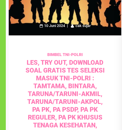
10 Juni 2024
cak sujar
BIMBEL TNI-POLRI
LES, TRY OUT, DOWNLOAD
SOAL GRATIS TES SELEKSI
MASUK TNI-POLRI :
TAMTAMA, BINTARA,
TARUNA/TARUNI-AKMIL,
TARUNA/TARUNI-AKPOL,
PA PK, PA PSDP, PA PK
REGULER, PA PK KHUSUS
TENAGA KESEHATAN,